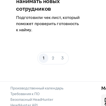
нанимать новых
сотрудников
Подготовили чек-лист, который
поможет проверить готовность
к найму.
1
2
3
М
Производственный календарь
Требования к ПО
Безопасный HeadHunter
HeadHunter API