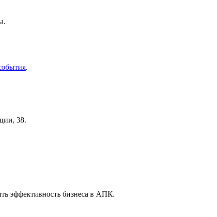
ы.
события
.
ии, 38.
ить эффективность бизнеса в АПК.